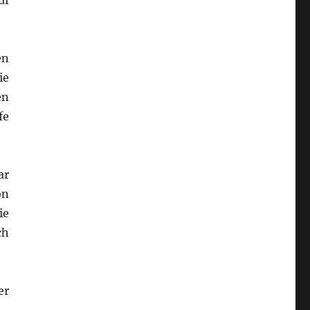
uf
en
ie
en
fe
ar
on
ie
ch
er