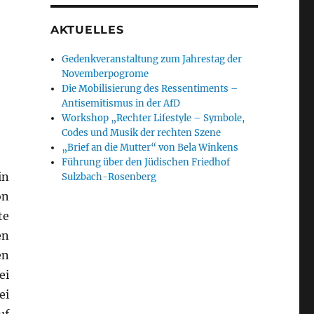
AKTUELLES
Gedenkveranstaltung zum Jahrestag der
Novemberpogrome
Die Mobilisierung des Ressentiments –
Antisemitismus in der AfD
Workshop „Rechter Lifestyle – Symbole,
Codes und Musik der rechten Szene
„Brief an die Mutter“ von Bela Winkens
Führung über den Jüdischen Friedhof
in
Sulzbach-Rosenberg
on
te
en
en
ei
ei