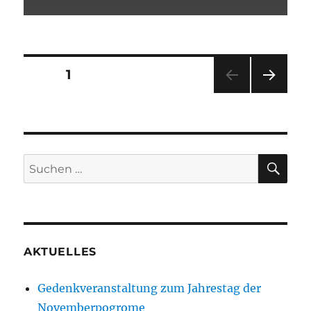
Seitennummerierung
SEITE
1
NÄC
der
HSTE
SEIT
Beiträge
E
SU
Suchen
nach:
AKTUELLES
Gedenkveranstaltung zum Jahrestag der
Novemberpogrome