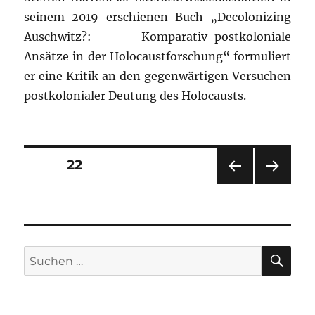
seinem 2019 erschienen Buch „Decolonizing
Auschwitz?: Komparativ-postkoloniale
Ansätze in der Holocaustforschung“ formuliert
er eine Kritik an den gegenwärtigen Versuchen
postkolonialer Deutung des Holocausts.
Seitennummerierung
SEITE
22
VOR
NÄC
der
HERI
HSTE
GE
SEIT
Beiträge
SEIT
E
E
SU
Suchen
nach: